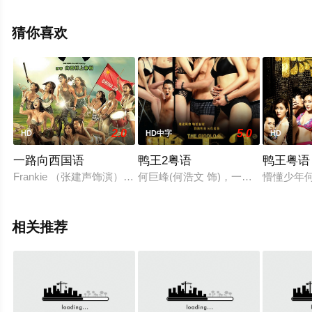
美国电影，手机免费观看高清无删减完整版电影大全就来
天堂电影网，更多相关信息可移步至豆瓣电影、电视猫或
猜你喜欢
剧情网等平台了解。
2.0
5.0
HD
HD中字
HD
一路向西国语
鸭王2粤语
鸭王粤语
Frankie （张建声饰演）从小在家教严厉的家庭中长大，生活
何巨峰(何浩文 饰)，一代鸭王，做过
懵懂少年
相关推荐