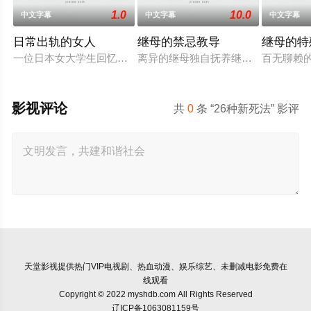
1.0
10.0
中文字幕
中文字幕
中文字幕
日常出轨的女人
继母的禁忌教导
继母的特
一位日本女大学生回忆起与变态男子相遇时的兴奋之情，并渴望
离异的继母独自抚养继子达也长大。
百无聊赖
影视评论
共
0
条 “26种新死法” 影评
天堂影视
提供热门VIP电视剧、热血动漫、娱乐综艺、未删减电影免费在
线观看
Copyright © 2022 myshdb.com All Rights Reserved
辽ICP备1063081159号