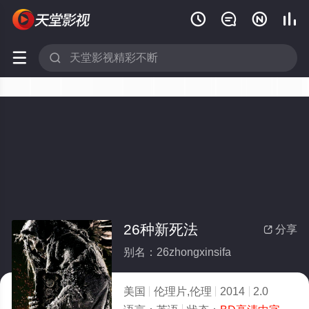






26种新死法
分享

别名：26zhongxinsifa
美国
伦理片,伦理
2014
2.0