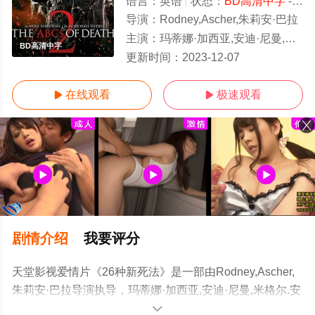
语言：
英语
状态：
BD高清中字
- 免费在线观看
导演：
Rodney,Ascher,朱莉安·巴拉
主演：
玛蒂娜·加西亚,安迪·尼曼,米格尔.安海尔.穆尼奥斯,Alan,McKenna,Ian,Virgo
BD高清中字
更新时间：
2023-12-07
在线观看
极速观看


剧情介绍
我要评分
天堂影视爱情片《26种新死法》是一部由Rodney,Ascher,
朱莉安·巴拉导演执导，玛蒂娜·加西亚,安迪·尼曼,米格尔.安
海尔.穆尼奥斯,Alan,McKenna,Ian,Virgo等演员精彩演绎的
