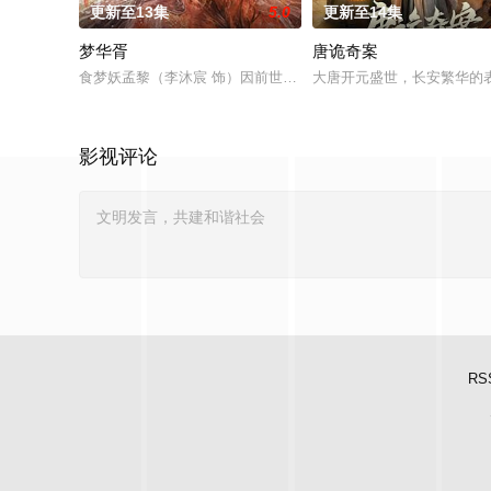
更新至13集
5.0
更新至14集
梦华胥
唐诡奇案
食梦妖孟黎（李沐宸 饰）因前世被方士沈道之欺骗取血、抽灵根
大唐开元盛世，长安繁华的
影视评论
RS