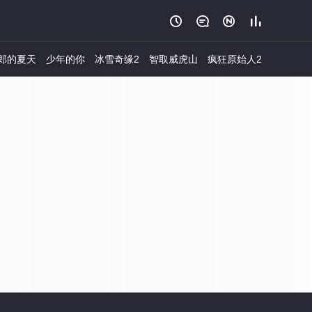




郎的夏天
少年的你
冰雪奇缘2
智取威虎山
疯狂原始人2