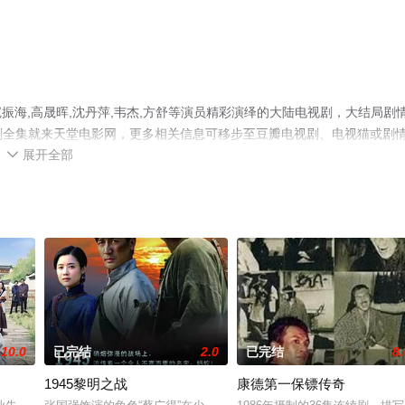
海,高晟晖,沈丹萍,韦杰,方舒等演员精彩演绎的大陆电视剧，大结局剧
视剧全集就来天堂电影网，更多相关信息可移步至豆瓣电视剧、电视猫或剧
展开全部

10.0
已完结
2.0
已完结
8.
1945黎明之战
康德第一保镖传奇