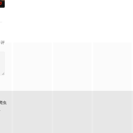
0
寻回灵根复仇。被囚禁的两人却在相处中再生情愫
接连破除鬼婴祭、压棺、猛鬼镇、木偶索命、典妻书多起案件，他们剥开权欲
现繁花深处藏匿着惊天秘密，也卷入聂锋与图嘉盛的权谋厮杀，而姐姐因手握致
）与顶头上司康俊（林雨申 饰）在一桩桩众生百态的案件中过招，在碰撞中厘清
影评
爬虫
看