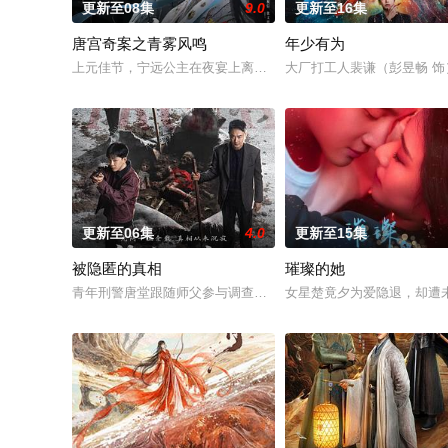
更新至08集
9.0
更新至16集
唐宫奇案之青雾风鸣
年少有为
上元佳节，宁远公主在夜宴上离奇身亡，内谒局李佩仪（白鹿 饰
大厂打工人裴谦（彭昱畅 
更新至06集
4.0
更新至15集
被隐匿的真相
璀璨的她
青年刑警唐堂跟随师父参与调查一起十年前的裸女案，曾经的主犯
女星楚竟夕为爱隐退，却遭