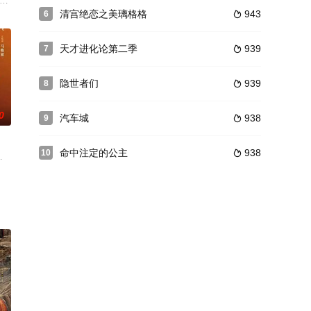
在和平年代，他们就是我们身边的英雄，是一群最可
时合租于同一屋檐下，两个家庭的生活交织在一起，状况百出。李潇潇成功面
长为一名排级干部，但是令其遗憾的是他从未有机会和日本军正面交锋。当他加入
写伪满洲国“皇帝”爱新觉罗·溥仪的武师兼保镖霍殿阁的生平事迹。片尾曲是范琳琳唱
清宫绝恋之美璃格格
943
6

天才进化论第二季
939
7

隐世者们
939
8

0
汽车城
938
9

命中注定的公主
938
10

谨已经忘记他，听到他自报姓名，才知道他就是自己
关界的“精英团队”。他们每一集都负责处理一件娱乐圈或社会热点事件的公关任
从小被迫女扮男装的花惜玉，竟错把宁玄洲这暗谍头子当公主，假闺蜜成真情侣
本古怪的剧本，在民国和现代的双时空之间玩转快穿“剧本杀”，历经四个最经典