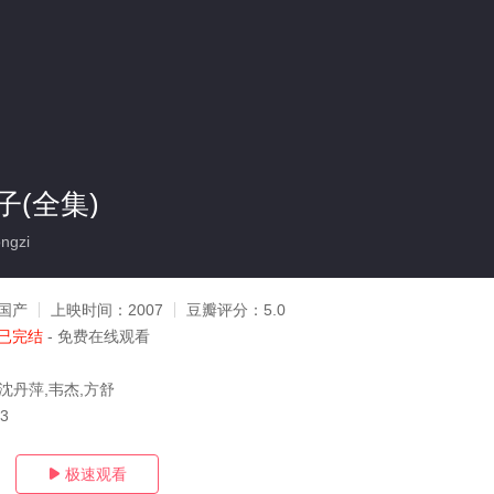
(全集)
ngzi
国产
上映时间：
2007
豆瓣评分：
5.0
已完结
- 免费在线观看
沈丹萍,韦杰,方舒
13
极速观看
