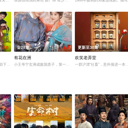
私心，但在面对穷凶极恶的毒贩和歹徒的时候用自己的生命捍卫了百姓的安全。
业失败和房产纠纷，导致家庭陷入经济危机，二人与一对新婚夫妻顾易和韩星暂
张国强饰演的角色“蔡广得”在少年时就加入到中共东纵游击队后来成
1986年摄制的36集连续剧。描
2.0
全28集
8.0
更新至30集
1.
有花在洲
欢笑老弄堂
己被绑在一个陌生的客厅里。门外走进来的男子告诉她，三年前就和她见过。苏
资助下开办了“头条星公关公司”，并招募了汪小凤、王大力、龙爱美，组成了公
小王爷宁玄洲成敌国质子，第一天就被花公子强取豪夺为室友。然而
一群沪漂“社畜”，意外撞进一