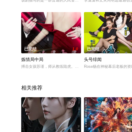
该剧描写的是一群普通的人民警察，他们也会犯错误，他们也有
李潇潇和丈夫周明远遭遇创
已完结
1.0
已完结
炼情局中局
头号绯闻
搏击女孩苏谨，师从教练陆虎。这天，她从恶梦中醒来，发现自
Rose杨在神秘幕后老板的
相关推荐