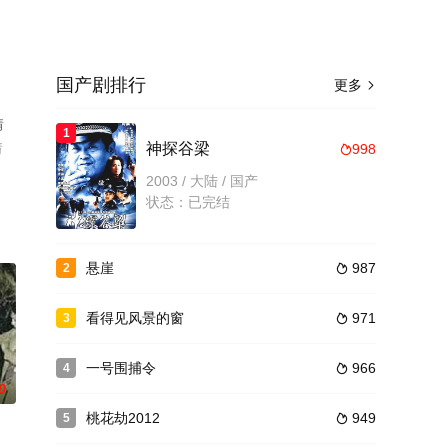
国产剧排行
更多

情
1
情
神探谷梁
998

2003 / 大陆 / 国产
状态：已完结
悬崖
987
2

看得见风景的窗
971
3

一号围捕令
966
4

0
桃花劫2012
949
5
