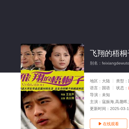
飞翔的梧桐子
别名：feixiangdewuto
地区：
大陆
类型：
语言：
国语
状态：
导演：
未知
主演：
寇振海,高晟晖,
更新时间：
2025-03-
在线观看
