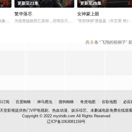
9.0
更新至21集
3.0
更新至26集
2.
繁华落尽
女神蒙上眼
而恨之入骨。百年后，她伪装接近转世为贤王沈确（耿業庭 饰），欲在其梦中
表象下却暗藏诡异奇案，民间探案人申屠柏奇与大理寺少卿尧远、牧归荑联手，
为追查姐姐死亡真相，苏雨念只身潜入纸醉金迷的“繁花深处”，却发
“常胜律师”唐盈盈（辛芷蕾 饰
共
0
条 “飞翔的梧桐子” 
S订阅
百度蜘蛛
神马爬虫
搜狗蜘蛛
奇虎地图
谷歌地图
必应
天堂影视
提供热门VIP电视剧、热血动漫、娱乐综艺、未删减电影免费在线观
Copyright © 2022 myshdb.com All Rights Reserved
辽ICP备1063081159号