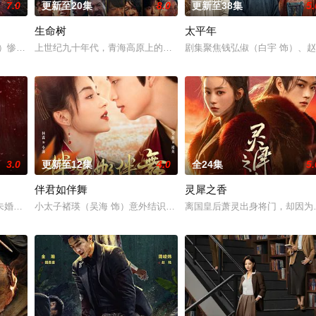
7.0
更新至20集
8.0
更新至38集
5.
生命树
太平年
）和太史局太史丞萧怀瑾（王星越 饰）奉命调查。李佩仪武力顶尖又善洞悉人
饰）惨遭辞退之际，意外奇遇神秘大佬的邀请，创办了一家必须以亏损为目标的公
上世纪九十年代，青海高原上的玛治县高度依赖农牧业，一度深陷贫
剧集聚焦钱弘俶（白宇 饰）、
3.0
更新至12集
4.0
全24集
5.
伴君如伴舞
灵犀之香
白启明再次回到青城市引起了警方的高度重视。在对其布控调查的期间内，发
未婚夫齐思秦背叛，她在婚礼上揭露其丑行后离开，事业陷入低谷。在经纪人闺
小太子褚瑛（吴海 饰）意外结识了小太监小满（林霖 饰），二人两
离国皇后萧灵出身将门，却因为