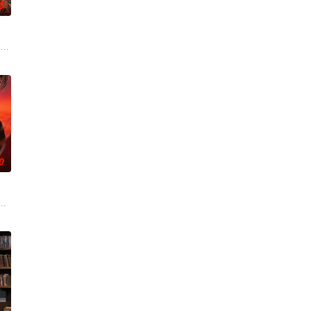
0
心，面冷心善一心索骥真相，查案对她来说不只是
司。于是他集齐各种不靠谱的虾兵蟹将，开启了他的“裴”钱计划，绞尽脑汁地
困，其周边的无人区博拉木拉富含矿产和野生动物资源，大量的盗猎盗采分子为
赵匡胤、郭荣三人在国家板荡中的命运抉择。他们目睹离乱，深知唯有重建秩序方
0
现其牵连出更多的犯罪团伙。在网络平台借以“爱心
蜜洋洋鼓励下，楚竟夕创立影视公司，并得到铁杆粉丝何铮的陪伴与支持，商
小无猜结为挚友。先帝驾崩小褚瑛成为皇帝，小满却被逐出宫。十年后小满女扮
爱情脱去盔甲嫁给皇帝李云犀。却不想婚后被李云犀处处冷落猜疑，被伤害后