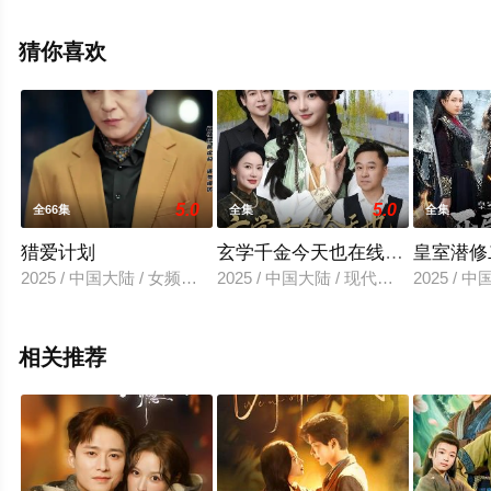
天堂电影网，更多相关信息可移步至豆瓣电视剧、电视猫
或剧情网等平台了解。
猜你喜欢
5.0
5.0
全66集
全集
全集
猎爱计划
玄学千金今天也在线打脸
皇室潜修
2025 / 中国大陆 / 女频恋爱
2025 / 中国大陆 / 现代都市
2025 / 
相关推荐