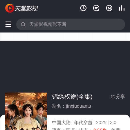






锦绣权途(全集)
分享

别名：jinxiuquantu
中国大陆
年代穿越
2025
3.0