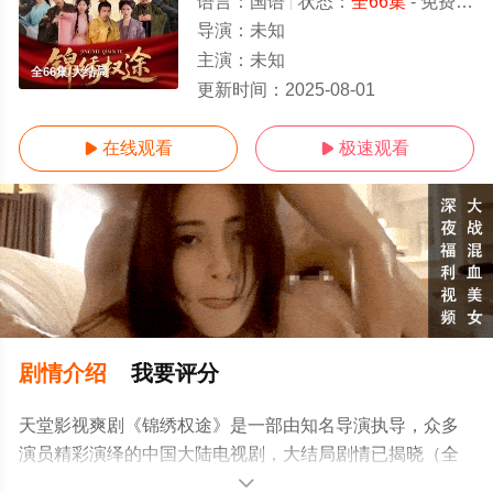
语言：
国语
状态：
全66集
- 免费在线观看
导演：
未知
主演：
未知
全66集/大结局
更新时间：
2025-08-01
在线观看
极速观看


剧情介绍
我要评分
天堂影视爽剧《锦绣权途》是一部由知名导演执导，众多
演员精彩演绎的中国大陆电视剧，大结局剧情已揭晓（全
66集），手机免费观看高清无删减完整版电视剧全集就来
