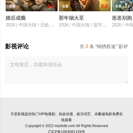
6.0
3.0
全集
全集
全集
婚后成瘾
那年烟火至
崽崽别跑
2026 / 中国大陆 / 王皓祯＆徐轸轸
2026 / 中国大陆 / 温宇＆夏欢亭
2026 /
影视评论
共
0
条 “锦绣权途” 影评
天堂影视
提供热门VIP电视剧、热血动漫、娱乐综艺、未删减电影免费在
线观看
Copyright © 2022 myshdb.com All Rights Reserved
辽ICP备1063081159号