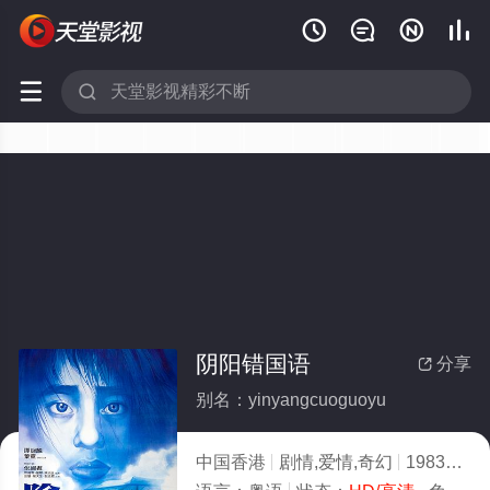






阴阳错国语
分享

别名：yinyangcuoguoyu
中国香港
剧情,爱情,奇幻
1983
2.0