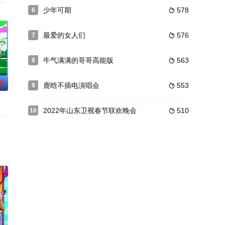
质；面对纷繁复杂的全球飞行案件，展示智力与实力
代“好好爱自己”的生活态度。肆意绽放，行而自由。好好爱生活，好好爱自己。
”， 前往全国多个宝藏民族文化发源地，通过深度探访、游学体验各地民俗文化
V会员2024年推出的特别限定内容，主要由社会优秀高校毕业生代表组成的见
少年可期
578
6

最爱的女人们
576
7

牛气满满的哥哥高能版
563
8

0
鹿晗不插电演唱会
553
9

2022年山东卫视春节联欢晚会
510
10

系着他们的平衡……此次，这只神秘队伍的队长王
青春派对音乐节”与线上线下融合芒果AI技术与IP体验的“爱芒之旅”
大菜系，打造一店三开的复合型经营模式，邀请本土、海归等多元嘉宾阵容及岗
，旨在通过音乐和旅行结合的形式，展现中国不同城市的文化特色和音乐魅力