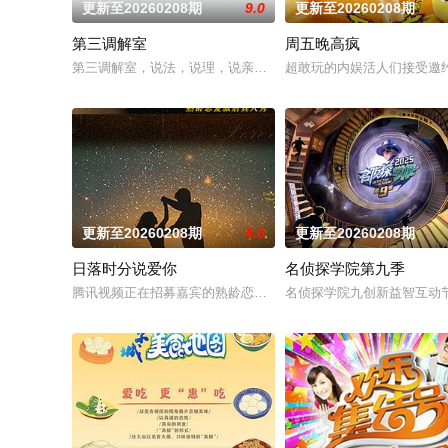
更新至20260208期
9.0
更新至20260208期
第三调解室
周五晚高疯
第三调解室，说法，说理，说亲情。第三调解室是国内第一档具
超敢玩的内娱活人们接受邀
更新至20260208期
4.0
更新至20260208期
日落时分说爱你
名侦探学院第九季
腾讯视频正在招募嘉宾的熟龄恋爱旅行真人秀，节目聚焦50岁以上
名侦探学院九创新益智互动