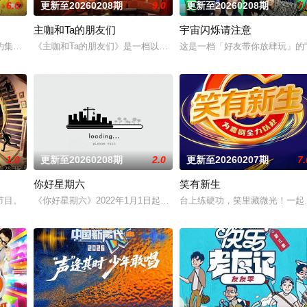
6.0
更新至20260208期
9.0
更新至20260208期
7.
主咖和Ta的朋友们
宇宙闪烁请注意
有法律效力的排解矛盾、化解纠纷的电视节目。节目现场将有人民调解员、律师
约集体出逃，带着他们的“秘密疯巢”一起上路！在循规蹈矩的生活之外，用脑
《主咖和Ta的朋友们》是一档以事件话题为焦点、以喜剧脱口秀为表
这是一档「好友带你放肆玩」的
1.0
更新至20260208期
2.0
更新至20260207期
7.
你好星期六
笑有新生
熟龄人群，通过真实人物故事展现其生活状态，旨在破解“恐老焦虑”，传递“岁
节目。
《你好星期六》2022年1月1日起与你相约每周六，你好星期六，精彩
台上练硬功，笑里藏微光！一起