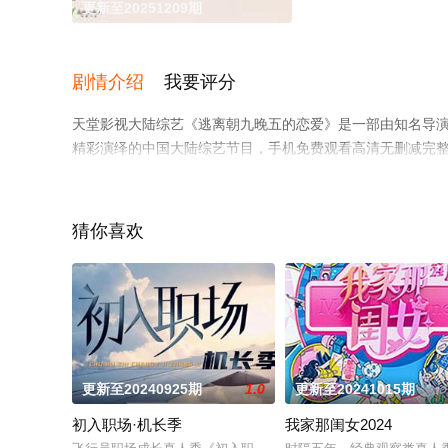
更新至20251209期
剧情介绍
我要评分
天堂影视大陆综艺《逃离朝九晚五的恋爱》是一部由知名导演执导
精彩演绎的中国大陆综艺节目，手机免费观看高清无删减完
情网等平台了解。
猜你喜欢
更新至20240925期
1.0
更新至20241015期
初入职场·机长季
我家那闺女2024