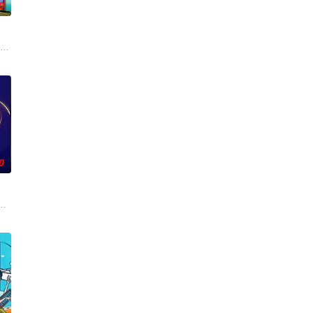
0
、心理专家为当事人答疑解惑、梳理思绪，促使各方
洞大开的想象力，开启一个个疯狂抽象、极致快乐的主题活动，度过一段释放情
达形式的语言类节目，通过各行各业嘉宾的对话交流，回应社会情绪，在笑声
“高能量E人局”，在旅行中一起发疯的爆笑户外游戏真人秀！节目以明星好友
0
月从不败热爱”的生命哲学。
看不够！
见证新生代喜剧演员的成长之路。