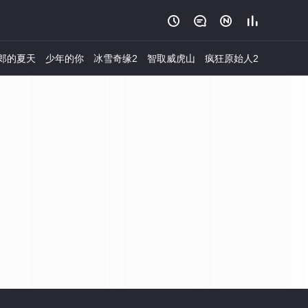




郎的夏天
少年的你
冰雪奇缘2
智取威虎山
疯狂原始人2