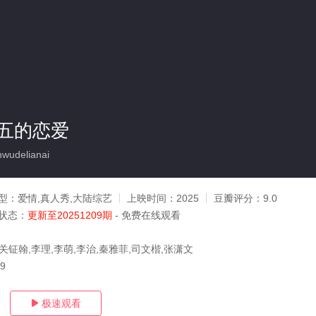
五的恋爱
wudelianai
型：
爱情,真人秀,大陆综艺
上映时间：
2025
豆瓣评分：
9.0
状态：
更新至20251209期
- 免费在线观看
关钲翰,李理,李萌,李治,秦雅菲,司文楷,张潇文
09
极速观看
