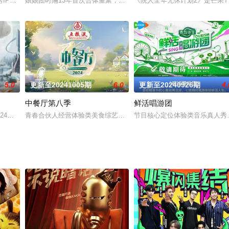
长，他们颜值起飞，面对极限的体能考验，呈现不凡的意志力与强悍的身体素
IP回归！关注当代20+、30+、40+女性的真实成长状态！表达新女性新世
娘娘团时隔13年首次合体重聚，带着曾经回忆和新的憧憬组成“焕新团
《院人全年无休计划2》是芒果T
5.0
更新至20241005期
6.0
更新至20240926期
4.
中餐厅第八季
鲜活唱游团
，一只神秘的队伍“学院林探索队”穿梭往返于这两个部落之间，并且在秘密维
2024无限宠AI——青春芒果夜暨动感地带芒果卡周年音乐盛典”“动感地带芒果卡
青春合伙人经营体验类美食综艺《中餐厅8》，本季将集齐厨师界八
节目核心定位体验类音乐真人秀