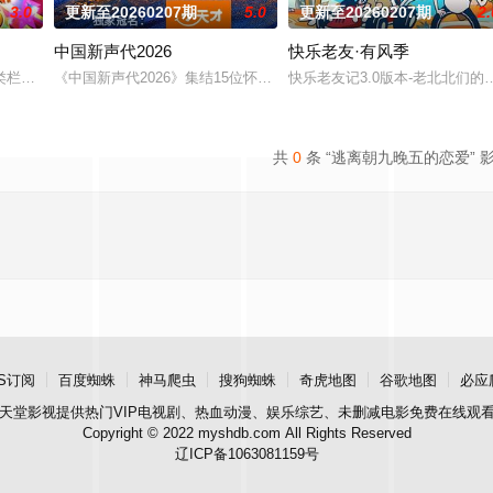
3.0
更新至20260207期
5.0
更新至20260207期
2.
中国新声代2026
快乐老友·有风季
，一起到餐厅探店打卡，以真诚、真实、真探究的形式，呈现火爆美食和独特口
类栏目中一枝独秀，领跑全国，是辽宁卫视唯一一档以报道娱乐动态、解读文化
《中国新声代2026》集结15位怀揣音乐梦想的新声学员，他们将
快乐老友记3.0版本-老北北
共
0
条 “逃离朝九晚五的恋爱” 
S订阅
百度蜘蛛
神马爬虫
搜狗蜘蛛
奇虎地图
谷歌地图
必应
天堂影视
提供热门VIP电视剧、热血动漫、娱乐综艺、未删减电影免费在线观
Copyright © 2022 myshdb.com All Rights Reserved
辽ICP备1063081159号