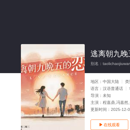
逃离朝九晚
别名：taolichaojiuwan
地区：
中国大陆
类
语言：
汉语普通话
导演：
未知
主演：
程嘉鼎,冯嘉然,
更新时间：
2025-12-
在线观看
