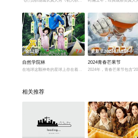
飞行员职场成长真人秀《初入职场·机长季》，本季将聚焦中国机
时隔五年，经典观察类真人秀
全12期
7.0
更新至20240719期
自然学院林
2024青春芒果节
在地球这颗神奇的星球上存在着繁华的城市部落和神秘的森林部落
2024年，青春芒果节包含“
相关推荐