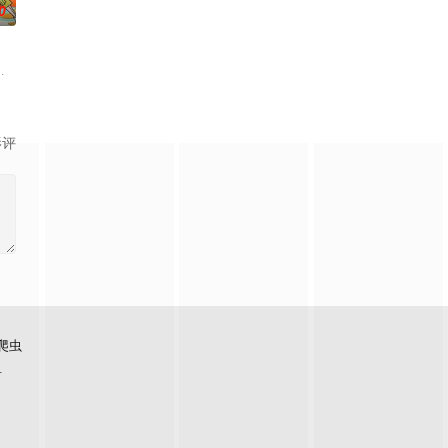
0
味的真相，通过客观打分和专业点评，带来具有实际
现象、重温经典作品为内容的专题栏目。以东北独有的幽默文化为立足点，全
分别加入三位音乐老师的班级，师生携手开启5大成长篇章的音乐征程。学员们通
们的假期开始了!本季就业厚米团将共建一个独一无二的「奇趣厚米之家」，并完
影评
爬虫
看