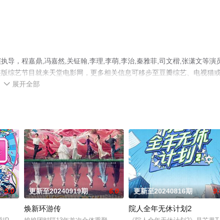
，程嘉鼎,冯嘉然,关钲翰,李理,李萌,李治,秦雅菲,司文楷,张潇文等演
整版综艺节目就来天堂电影网，更多相关信息可移步至豆瓣综艺、电视猫
展开全部

5.0
更新至20240919期
6.0
更新至20240816期
9.
焕新环游传
院人全年无休计划2