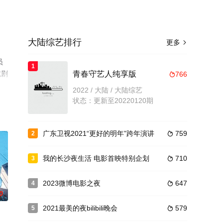
大陆综艺排行
更多

员
1
或剧
青春守艺人纯享版
766

2022 / 大陆 / 大陆综艺
状态：更新至20220120期
广东卫视2021“更好的明年”跨年演讲
759
2

我的长沙夜生活 电影首映特别企划
710
3

2023微博电影之夜
647
4

0
2021最美的夜bilibili晚会
579
5
