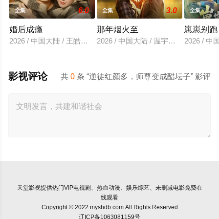
6.0
3.0
全集
全集
全集
婚后成瘾
那年烟火至
崽崽别跑
2026 / 中国大陆 / 王皓祯＆徐轸轸
2026 / 中国大陆 / 温宇＆夏欢亭
2026 /
影视评论
共
0
条 “逆徒红颜多，师尊变成醋坛子” 影评
天堂影视
提供热门VIP电视剧、热血动漫、娱乐综艺、未删减电影免费在
线观看
Copyright © 2022 myshdb.com All Rights Reserved
辽ICP备1063081159号