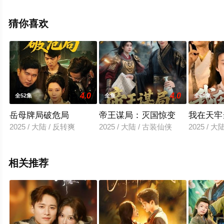
版电视剧全集就来天堂电影网，更多相关信息可移步至豆
瓣电视剧、电视猫或剧情网等平台了解。
猜你喜欢
4.0
4.0
全52集
全集
全60集
岳母牌局破危局
帝王谋局：灭国惊变
我在天牢
2025 / 大陆 / 反转爽
2025 / 大陆 / 古装仙侠
2025 / 
相关推荐