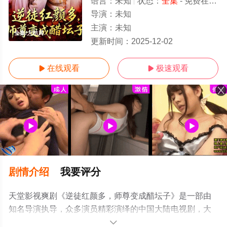
语言：
未知
状态：
全集
- 免费在线观看
导演：
未知
主演：
未知
全集/大结局
更新时间：
2025-12-02
在线观看
极速观看


剧情介绍
我要评分
天堂影视爽剧《逆徒红颜多，师尊变成醋坛子》是一部由
知名导演执导，众多演员精彩演绎的中国大陆电视剧，大
结局剧情已揭晓（全集），手机免费观看高清无删减完整
