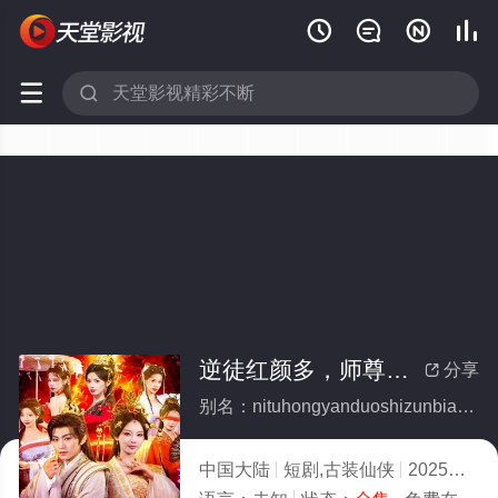






逆徒红颜多，师尊变成醋坛子(全集)
分享

别名：nituhongyanduoshizunbianchengcutanzi
中国大陆
短剧,古装仙侠
2025
9.0