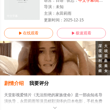
语言：
日语
状态：
中文字幕/高清
- 
导演：
未知
主演：
永田莉雨
中文字幕
更新时间：
2025-12-15
在线观看
极速观看


剧情介绍
我要评分
天堂影视爱情片《无法拒绝的家族使命》是一部由知名导
演执导，永田莉雨等演员精彩演绎的日本电影，手机免费
观看高清无删减完整版电影大全就来天堂电影网，更多相
