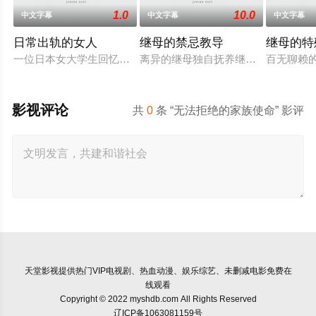
1.0
10.0
中文字幕
中文字幕
中文字幕
日常出轨的女人
继母的禁忌教导
继母的特
一位日本女大学生回忆起与变态男子相遇时的兴奋之情，并渴望
离异的继母独自抚养继子达也长大。
百无聊赖
影视评论
共
0
条 “无法拒绝的家族使命” 影评
天堂影视
提供热门VIP电视剧、热血动漫、娱乐综艺、未删减电影免费在
线观看
Copyright © 2022 myshdb.com All Rights Reserved
辽ICP备1063081159号