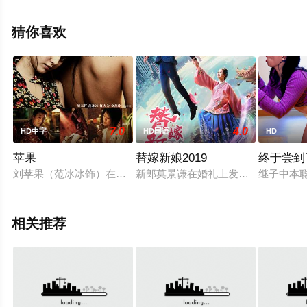
关信息可移步至豆瓣电影、电视猫或剧情网等平台了解。
猜你喜欢
7.0
4.0
HD中字
HD国语
HD
苹果
替嫁新娘2019
终于尝到
刘苹果（范冰冰饰）在北京一家洗脚城里做按摩妹，丈夫安坤（
新郎莫景谦在婚礼上发现新娘安诗慧
继子中本
相关推荐