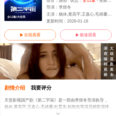
语言：
国语
状态：
全12集
- 免费在线观看
导演：
李煜冬
主演：
杨休,黄高宇,王嘉心,毛靖馨,杜昊东,柏智杰
全12集/大结局
更新时间：
2026-01-16
在线观看
极速观看


剧情介绍
我要评分
天堂影视国产剧《第二宇宙》是一部由李煜冬导演执导，
杨休,黄高宇,王嘉心,毛靖馨,杜昊东,柏智杰等演员精彩演绎
的大陆电视剧，大结局剧情已揭晓（全12集），手机免费
