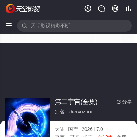






第二宇宙(全集)
分享

别名：dieryuzhou
大陆
国产
2026
7.0