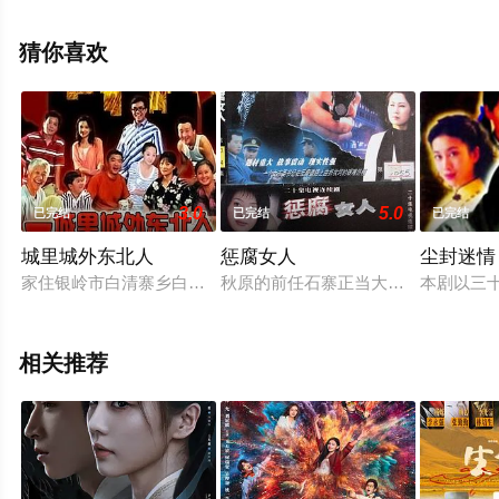
观看高清无删减完整版电视剧全集就来天堂电影网，更多
相关信息可移步至豆瓣电视剧、电视猫或剧情网等平台了
猜你喜欢
解。
3.0
5.0
已完结
已完结
已完结
城里城外东北人
惩腐女人
尘封迷情
家住银岭市白清寨乡白清村的农民郑老万是个忠厚朴实的农民，
秋原的前任石寨正当大案既破之际，
本剧以三
相关推荐