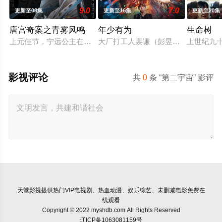
9.0
7.0
更新至08集
更新至16集
更新至20集
唐宫奇案之青雾风鸣
年少有为
生命树
上元佳节，宁远公主在夜宴上离奇身亡，内谒局李佩仪（白鹿 饰
大厂打工人裴谦（彭昱畅 饰）惨遭辞
上世纪九
影视评论
共
0
条 “第二宇宙” 影评
天堂影视
提供热门VIP电视剧、热血动漫、娱乐综艺、未删减电影免费在
线观看
Copyright © 2022 myshdb.com All Rights Reserved
辽ICP备1063081159号