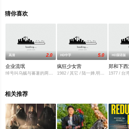
影网，更多相关信息可移步至豆瓣电影、电视猫或剧情网
等平台了解。
猜你喜欢
2.0
5.0
高清
HD中字
HD国语版
企业流氓
疯狂少女营
郑和下西
绰号叫乌贼与蕃薯的两名热血青年，是患难挚友，自军中退伍后
1982 / 其它 / 陆一婵,明明,徐小玲,
1977 / 
相关推荐