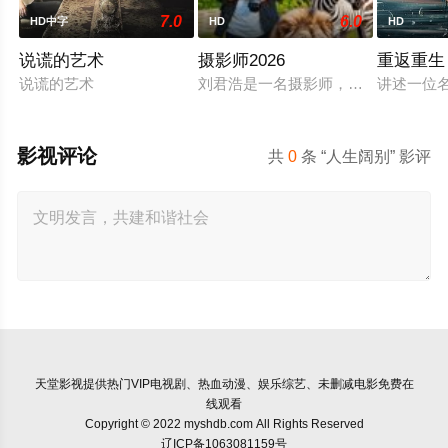
7.0
6.0
HD中字
HD
HD
说谎的艺术
摄影师2026
重返重生
说谎的艺术
刘君浩是一名摄影师，他平时的工作
讲述一位
影视评论
共
0
条 “人生阔别” 影评
天堂影视
提供热门VIP电视剧、热血动漫、娱乐综艺、未删减电影免费在
线观看
Copyright © 2022 myshdb.com All Rights Reserved
辽ICP备1063081159号