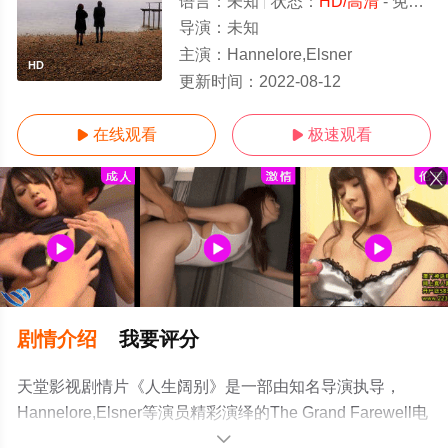
语言：
未知
状态：
HD/高清
- 免费在线观看
导演：
未知
主演：
Hannelore,Elsner
HD
更新时间：
2022-08-12
在线观看
极速观看


剧情介绍
我要评分
天堂影视剧情片《人生阔别》是一部由知名导演执导，
Hannelore,Elsner等演员精彩演绎的The Grand Farewell电
影，手机免费观看高清无删减完整版电影大全就来天堂电
